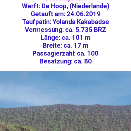
Werft: De Hoop, (Niederlande)
Getauft am: 24.06.2019
Taufpatin: Yolanda Kakabadse
Vermessung: ca. 5.735 BRZ
Länge: ca. 101 m
Breite: ca. 17 m
Passagierzahl: ca. 100
Besatzung: ca. 80