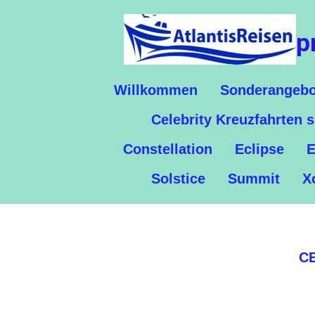
Zum
p
Hauptinhalt
springen
Willkommen
Sonderangebo
Celebrity Kreuzfahrten 
Constellation
Eclipse
E
Solstice
Summit
X
C