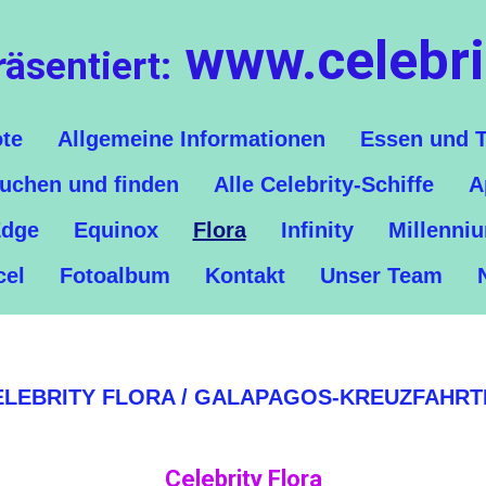
www.celebri
räsentiert:
te
Allgemeine Informationen
Essen und T
suchen und finden
Alle Celebrity-Schiffe
A
dge
Equinox
Flora
Infinity
Millenni
cel
Fotoalbum
Kontakt
Unser Team
ELEBRITY FLORA / GALAPAGOS-KREUZFAHRT
Celebrity Flora