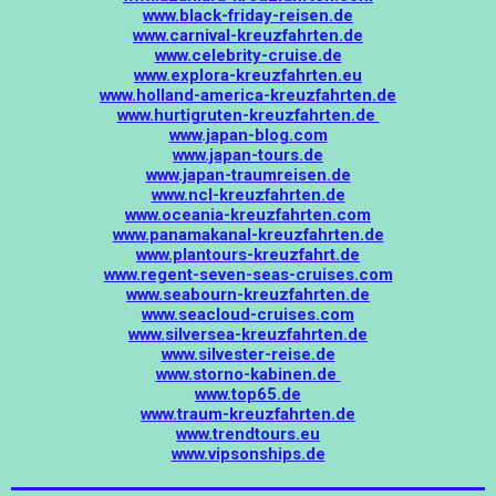
www.black-friday-reisen.de
www.carnival-kreuzfahrten.de
www.celebrity-cruise.de
www.explora-kreuzfahrten.eu
www.holland-america-kreuzfahrten.de
www.hurtigruten-kreuzfahrten.de
www.japan-blog.com
www.japan-tours.de
www.japan-traumreisen.de
www.ncl-kreuzfahrten.de
www.oceania-kreuzfahrten.com
www.panamakanal-kreuzfahrten.de
www.plantours-kreuzfahrt.de
www.regent-seven-seas-cruises.com
www.seabourn-kreuzfahrten.de
www.seacloud-cruises.com
www.silversea-kreuzfahrten.de
www.silvester-reise.de
www.storno-kabinen.de
www.top65.de
www.traum-kreuzfahrten.de
www.trendtours.eu
www.vipsonships.de