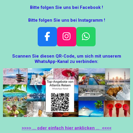
Bitte folgen Sie uns bei Facebook !
Bitte folgen Sie uns bei Instagramm !
F
I
W
A
N
H
Scannen Sie diesen QR-Code, um sich mit unserem
C
S
A
WhatsApp-Kanal zu verbinden:
E
T
T
B
A
S
O
G
A
O
R
P
K
A
P
M
>>>> … oder einfach hier anklicken … <<<<